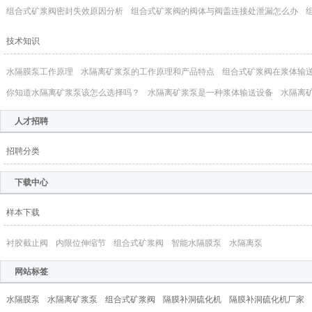
组合式矿浆阀密封失效原因分析
组合式矿浆阀的阀体与阀盖连接处泄漏怎么办
技术知识
水隔膜泵工作原理
水隔离矿浆泵的工作原理和产品特点
组合式矿浆阀在浆体输
你知道​水隔离矿浆泵该怎么选择吗？
水隔离矿浆泵是一种浆体输送设备
水隔离
人才招聘
招聘分类
下载中心
样本下载
衬胶截止阀
内限位伸缩节
组合式矿浆阀
智能水隔膜泵
水隔离泵
网站标签
水隔膜泵
水隔离矿浆泵
组合式矿浆阀
隔膜补洞硫化机
隔膜补洞硫化机厂家