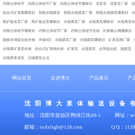
内限位伸缩节
内限位伸缩节厂家
内限位伸缩节哪家好
泥浆泵
泥浆泵厂家
泥
组合式矿浆阀哪家好
智能水隔膜泵
智能水隔膜泵厂家
智能水隔膜泵哪家好
尾矿输送泵厂家
尾矿输送泵哪家好
水隔离泵厂家
水隔离泵哪家好
水隔离泵
内限位伸缩节哪家好
内限位伸缩节厂家
内限位伸缩节价格
衬胶截止阀哪家好
隔膜补洞硫化机价格
关键词2
水隔膜泵厂家
水隔膜泵哪家好
矿浆泵阀厂家
水隔离矿浆泵价格
组合式矿浆阀价格
矿浆泵
水隔离泵
皮带硫化机
隔膜泵
水隔离浆体泵
水隔膜泵企业
网站首页
走进博大
产品展示
产
沈 阳 博 大 浆 体 输 送 设 备 
地址：沈阳市皇姑区鸭绿江街49-1
网址：www.
邮箱：sydxlsgb@126.com
Q Q：11204